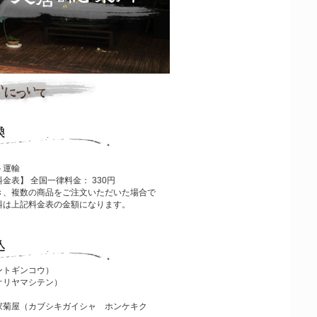
ト運輸
金表】 全国一律料金： 330円
き、複数の商品をご注文いただいた場合で
料は上記料金表の金額になります。
ントギンコウ）
オリヤマシテン）
家菊屋（カブシキガイシャ ホンケキク