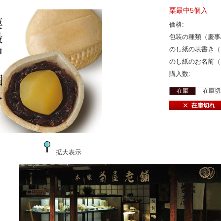
栗最中5個入
価格:
包装の種類（慶事/
のし紙の表書き（
のし紙のお名前（
購入数:
在庫
在庫切
拡大表示