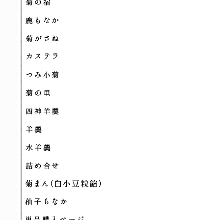
菊の宿
鹿もなか
菊がさね
カステラ
つみ子菊
菊の里
四神羊羹
羊羹
水羊羹
詰め合せ
菊まん（白小豆
柚子もなか
単品購入