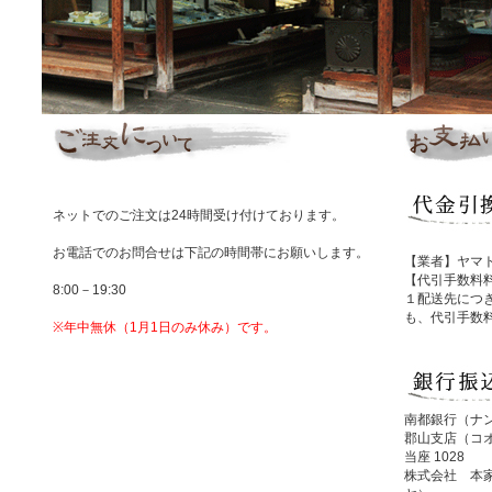
ネットでのご注文は24時間受け付けております。
お電話でのお問合せは下記の時間帯にお願いします。
【業者】ヤマ
【代引手数料料
8:00－19:30
１配送先につ
も、代引手数
※年中無休（1月1日のみ休み）です。
南都銀行（ナ
郡山支店（コ
当座 1028
株式会社 本