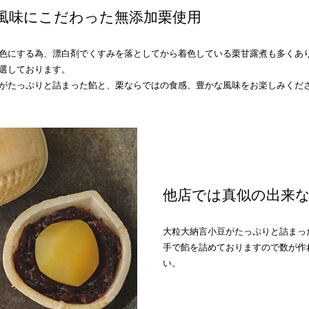
風味にこだわった無添加栗使用
色にする為、漂白剤でくすみを落としてから着色している栗甘露煮も多くあ
選しております。
がたっぷりと詰まった餡と、栗ならではの食感、豊かな風味をお楽しみくだ
他店では真似の出来
大粒大納言小豆がたっぷりと詰まっ
手で餡を詰めておりますので数が作
い。