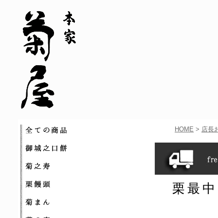
全ての商品
HOME
>
店長
御城之口餅
菊之寿
栗饅頭
栗最中
菊まん