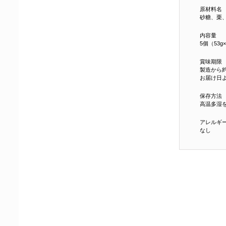
原材料名
砂糖、栗
内容量
5個（53g
賞味期限
製造から約
お届け日よ
保存方法
高温多湿
アレルギ
なし