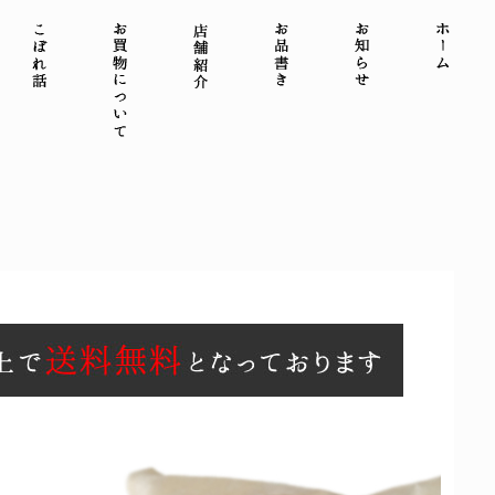
合せ
こぼれ話
お買物について
店舗紹介
お品書き
お知らせ
ホー