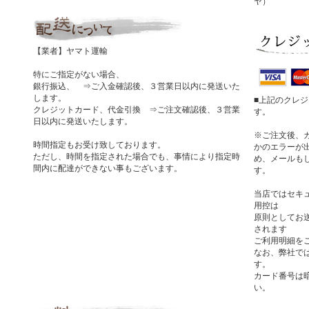
ヤ）
【業者】ヤマト運輸
特にご指定がない場合、
銀行振込、 ⇒ご入金確認後、３営業日以内に発送いた
します。
■上記のクレ
クレジットカード、代金引換 ⇒ご注文確認後、３営業
す。
日以内に発送いたします。
※ご注文後、
時間指定もお受け致しております。
かのエラーが
ただし、時間を指定された場合でも、事情により指定時
め、メールも
間内に配達ができない事もございます。
す。
当店ではセキ
用控は
原則としてお
されます
ご利用明細を
なお、弊社では
す。
カード番号は
い。