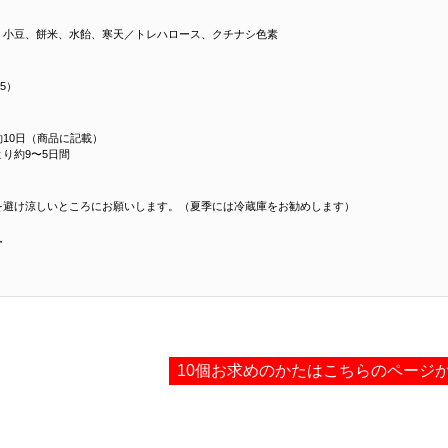
、小豆、餅米、水飴、寒天／トレハロース、クチナシ色素
×5）
10日（商品に記載）
り約9〜5日間
を避け涼しいところにお願いします。（夏季には冷蔵庫をお勧めします）
ー
10個お求めのかたはこちらのページ