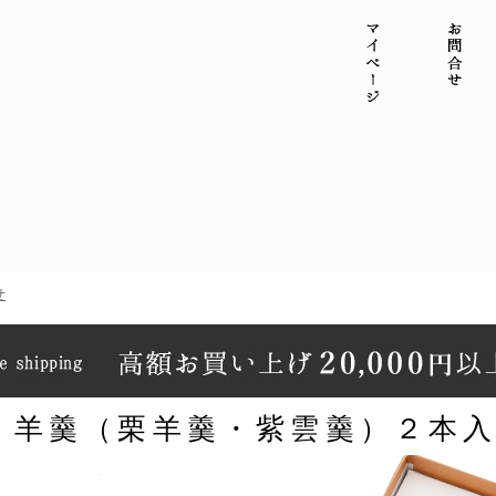
マイページ
お問
せ
 羊羹（栗羊羹・紫雲羹）２本