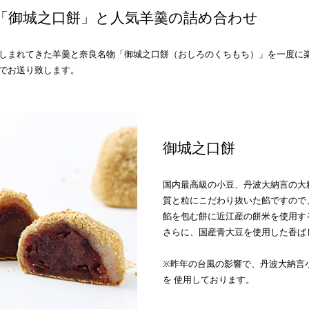
「御城之口餅」と人気羊羹の詰め合わせ
しまれてきた羊羹と奈良名物「御城之口餅（おしろのくちもち）」を一度に
でお送り致します。
御城之口餅
国内最高級の小豆、丹波大納言の大
質と粒にこだわり抜いた餡ですので
餡を包む餅に近江産の餅米を使用す
さらに、国産青大豆を使用した香ば
※昨年の台風の影響で、丹波大納言
を 使用しております。