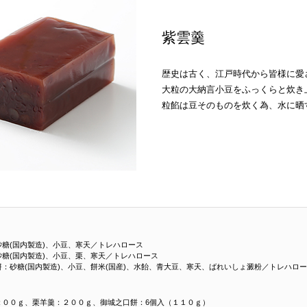
紫雲羹
歴史は古く、江戸時代から皆様に愛
大粒の大納言小豆をふっくらと炊き
粒餡は豆そのものを炊く為、水に晒
砂糖(国内製造)、小豆、寒天／トレハロース
砂糖(国内製造)、小豆、栗、寒天／トレハロース
：砂糖(国内製造)、小豆、餅米(国産)、水飴、青大豆、寒天、ばれいしょ澱粉／トレハロー
２００ｇ、栗羊羹：２００ｇ、御城之口餅：6個入（１１０ｇ）