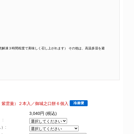
然解凍３時間程度で美味しく召し上がれます） その他は、高温多湿を避
・紫雲羹）２本入／御城之口餅６個入
3,040円 (税込)
）:
）: